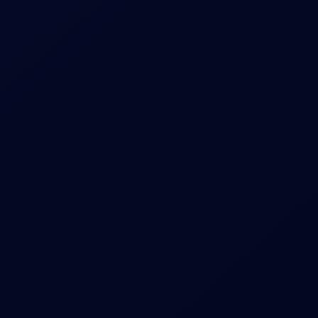
Todos os sinais por trás da 
presença da sua marca finalmente 
conectados.
Vendedores, comportamentos, territórios, variações 
de produtos e padrões de preços aparecem em uma 
visão conectada, proporcionando uma imagem 
completa em vez de anúncios isolados.

Quando todos os sinais estão visíveis juntos, os 