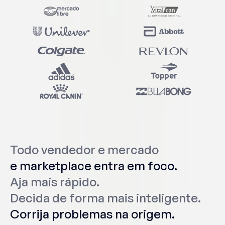
Todo vendedor e mercado
Todo vendedor e mercado
e marketplace entra em foco.
e marketplace entra em foco.
Aja mais rápido.
Aja mais rápido.
Decida de forma mais inteligente.
Decida de forma mais inteligente.
Corrija problemas na origem.
Corrija problemas na origem.