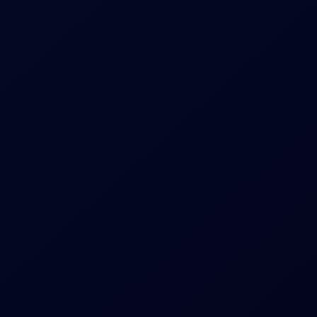
Projetado para atuar nos 
mercados mais 
complexos.
Proteção de Marca unificada em 
uma única plataforma.
Detecção de IA
Identifique vendedores não autorizados, atividades 
de grey market e inconsistências de conteúdo em 
segundos.
Redes de vendedores