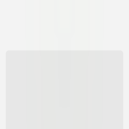
Vá
de
pontos
cegos
para
plena
visibilidade
Cada
ameaça
à
sua
marca
deixa
um
traço.
Pulpou
os
conecta.