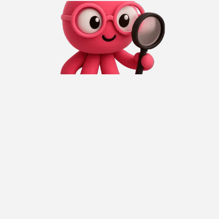
O que é um software de proteção de marca 
online para marketplaces?
Como funciona a detecção do Grey Market no 
eCommerce?
Como as marcas podem impedir produtos 
falsificados online?
Por que as empresas globais precisam de 