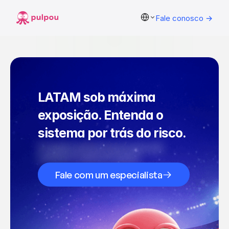
Select Language
Fale conosco →
LATAM sob máxima 
exposição. Entenda o 
sistema por trás do risco.
Proteção
de
marca
para
que
você
continue
focado
em
vencer.
Fale com um especialista