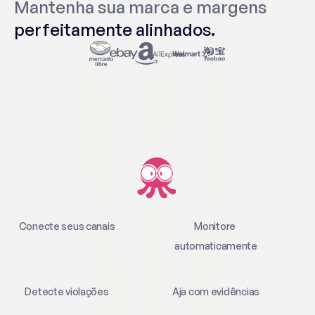
Mantenha sua marca e margens
Mantenha sua marca e margens
perfeitamente alinhados.
perfeitamente alinhados.
Conecte seus canais
Monitore 
automaticamente
Detecte violações
Aja com evidências