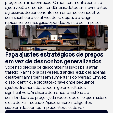
preços sem improvisação. O monitoramento contínuo 
ajuda você a entender tendências, detectar movimentos 
agressivos de concorrentes e manter-se competitivo 
sem sacrificar a lucratividade. O objetivo é reagir 
rapidamente, mas guiado por dados, não por impulsos.
Faça ajustes estratégicos de preços 
em vez de descontos generalizados
Você não precisa de descontos massivos para atrair 
tráfego. Na maioria das vezes, grandes reduções apenas 
destroem a margem sem aumentar a conversão. Em vez 
disso, identifique produtos-chave onde pequenos 
ajustes direcionados podem gerar resultados 
significativos. Analisar a demanda, a história e a 
sensibilidade ao preço ajuda você a decidir o que mudar e 
o que deixar intocado. Ajustes micro inteligentes 
superam descontos imprudentes a cada vez.