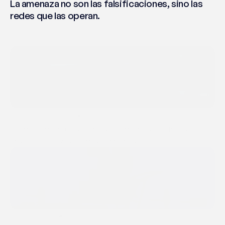
La amenaza no son las falsificaciones, sino las
redes que las operan.
Protección de marca
10 dic 2025
Cómo emerge la deriva del mercado gris a
través de canales multi-mercado
Ventas en línea
2 dic 2025