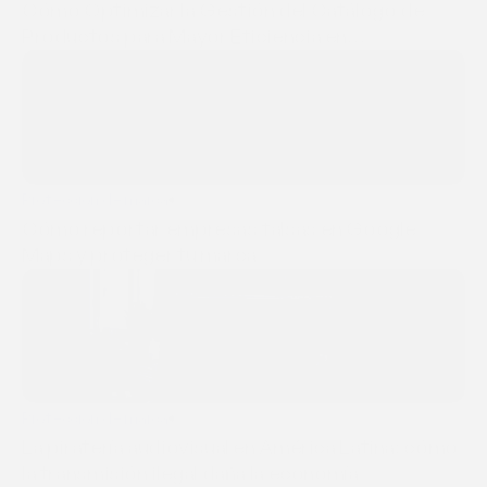
Cómo Optimizar la Gestión del Catálogo de
Productos para Mayor Eficiencia en
eCommerce
Protección de marca
25 nov 2025
Cómo reportar empresas falsas en Google
Maps y proteger tu marca
Protección de marca
18 nov 2025
La piratería audiovisual en América Latina: cómo
la transmisión ilegal daña la economía