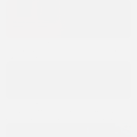
Protección de marca
10 nov 2025
Protege tu marca en línea: Cómo detener la
suplantación de sitios web
Ventas en línea
4 nov 2025
Los ABC de Mercado Libre: Cómo mejorar el
posicionamiento y las ventas de tu marca